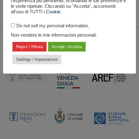
l'esperienza più pertinente, ricordando le tue preferenze e
le visite ripetute. Cliccando su "Accetta", acconsenti
all'uso di TUTTI i
Cookie
.
Do not sell my personal information
.
Non vendere le mie informazioni personali.
CON IL SUPPORTO DI
Reject / Rifiuta
Accept / Accetta
Settings / Impostazioni