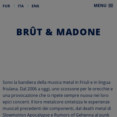
MENU
FUR
ITA
ENG
Skip
to
content
BRÛT & MADONE
Sono la bandiera della musica metal in Friuli e in lingua
friulana. Dal 2006 a oggi, uno scossone per le orecchie e
una provocazione che si ripete sempre nuova nei loro
epici concerti. Il loro metalcore sintetizza le esperienze
musicali precedenti dei componenti, dal death metal di
Slowmotion Apocalypse e Rumors of Gehenna al punk