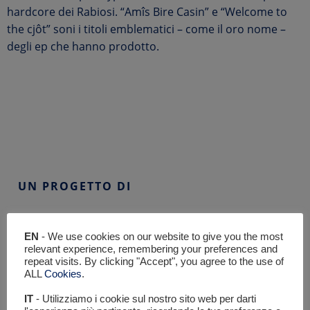
hardcore dei Rabiosi. “Amîs Bire Casin” e “Welcome to
the cjôt” soni i titoli emblematici – come il oro nome –
degli ep che hanno prodotto.
UN PROGETTO DI
EN
- We use cookies on our website to give you the most
relevant experience, remembering your preferences and
repeat visits. By clicking "Accept", you agree to the use of
ALL
Cookies
.
IT
- Utilizziamo i cookie sul nostro sito web per darti