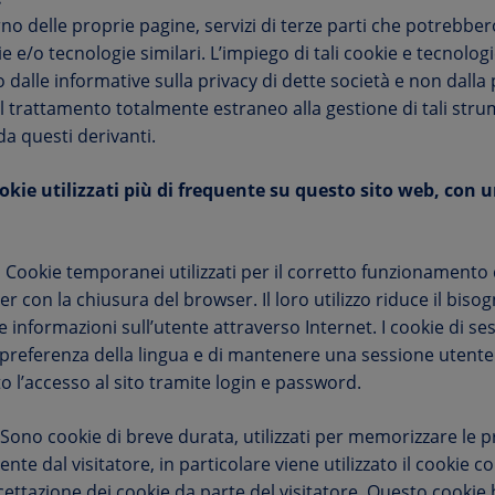
nterno delle proprie pagine, servizi di terze parti che potrebb
ie e/o tecnologie similari. L’impiego di tali cookie e tecnologi
o dalle informative sulla privacy di dette società e non dall
el trattamento totalmente estraneo alla gestione di tali stru
da questi derivanti.
ookie utilizzati più di frequente su questo sito web, con 
:
Cookie temporanei utilizzati per il corretto funzionamento 
r con la chiusura del browser. Il loro utilizzo riduce il biso
re informazioni sull’utente attraverso Internet. I cookie di 
 preferenza della lingua e di mantenere una sessione utente 
o l’accesso al sito tramite login e password.
Sono cookie di breve durata, utilizzati per memorizzare le pr
te dal visitatore, in particolare viene utilizzato il cookie
ettazione dei cookie da parte del visitatore. Questo cookie 