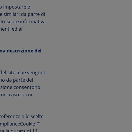
ero impostare e
e similari da parte di
a presente informativa
menti ed al
una descrizione del
del sito, che vengono
gno da parte del
sessione consentono
nel caso in cui
eferenze o le scelte
 complianceCookie_*
ha la durata di 14