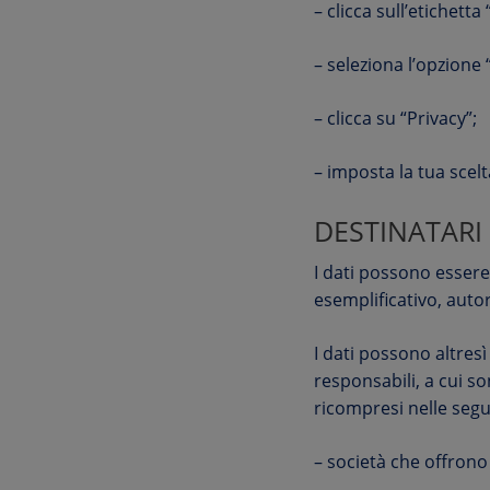
– clicca sull’etichett
– seleziona l’opzione 
– clicca su “Privacy”;
– imposta la tua scelta
DESTINATARI 
I dati possono essere 
esemplificativo, autor
I dati possono altresì
responsabili, a cui s
ricompresi nelle segu
– società che offrono s