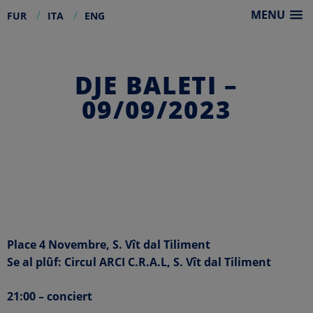
MENU
FUR
ITA
ENG
Skip
to
content
DJE BALETI –
09/09/2023
Place 4 Novembre, S. Vît dal Tiliment
Se al plûf: Circul ARCI C.R.A.L, S. Vît dal Tiliment
21:00 – conciert