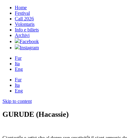
Home
Festival
Call 2026
Volontaris
Info e biliets
Archivi
Facebook
Instagram
Fur
Ita
Eng
Fur
Ita
Eng
Skip to content
GURUDE (Hacassie)
Cjantautôr e artist che al dopre cun creativitât il cjant armonic de