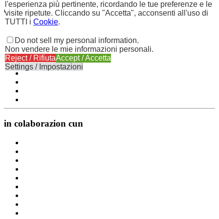
l'esperienza più pertinente, ricordando le tue preferenze e le
cu la poie di
visite ripetute. Cliccando su "Accetta", acconsenti all'uso di
TUTTI i
Cookie
.
Do not sell my personal information
.
Non vendere le mie informazioni personali.
Reject / Rifiuta
Accept / Accetta
Settings / Impostazioni
in colaborazion cun