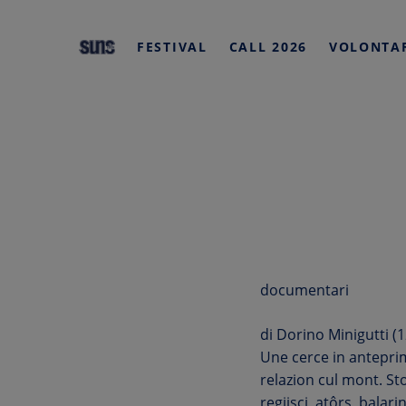
HOME
FESTIVAL
CALL 2026
VOLONTA
Skip
to
content
documentari
di Dorino Minigutti (
Une cerce in anteprime
relazion cul mont. Stor
regjiscj, atôrs, balar