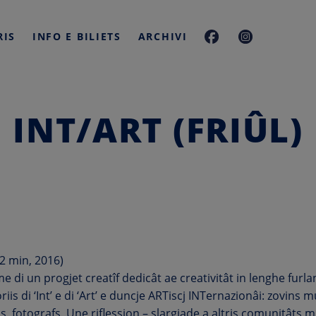
RIS
INFO E BILIETS
ARCHIVI
INT/ART (FRIÛL)
12 min, 2016)
 di un progjet creatîf dedicât ae creativitât in lenghe furla
iis di ‘Int’ e di ‘Art’ e duncje ARTiscj INTernazionâi: zovins m
ins, fotografs. Une riflession – slargjade a altris comunitâts m