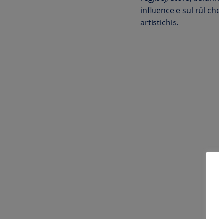
influence e sul rûl che
artistichis.