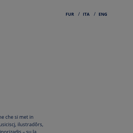
FUR
ITA
ENG
ne che si met in
usiciscj, ilustradôrs,
inorizadis – su la