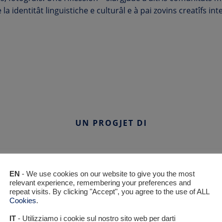
 la identitât linguistiche e culturâl e à pai zovins creatîfs inte
UN PROGJET DI
EN
- We use cookies on our website to give you the most
relevant experience, remembering your preferences and
repeat visits. By clicking "Accept", you agree to the use of ALL
Cookies
.
IT
- Utilizziamo i cookie sul nostro sito web per darti