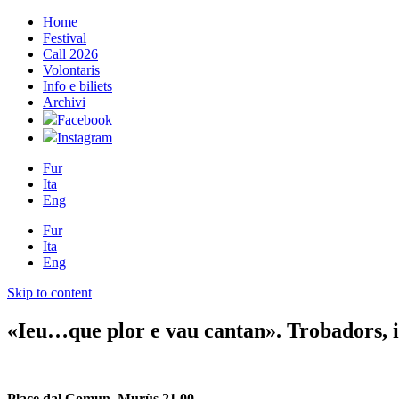
Home
Festival
Call 2026
Volontaris
Info e biliets
Archivi
Facebook
Instagram
Fur
Ita
Eng
Fur
Ita
Eng
Skip to content
«Ieu…que plor e vau cantan». Trobadors, i 
Place dal Comun, Murùs 21.00