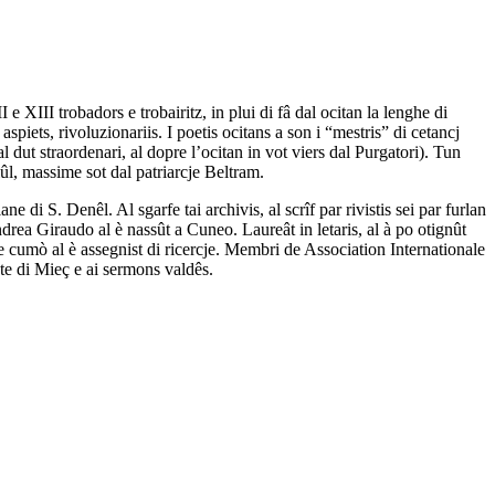
e XIII trobadors e trobairitz, in plui di fâ dal ocitan la lenghe di
aspiets, rivoluzionariis. I poetis ocitans a son i “mestris” di cetancj
 dut straordenari, al dopre l’ocitan in vot viers dal Purgatori). Tun
iûl, massime sot dal patriarcje Beltram.
i S. Denêl. Al sgarfe tai archivis, al scrîf par rivistis sei par furlan
ndrea Giraudo al è nassût a Cuneo. Laureât in letaris, al à po otignût
che cumò al è assegnist di ricercje. Membri de Association Internationale
Ete di Mieç e ai sermons valdês.