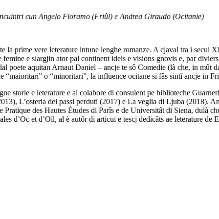
Incuintri cun Angelo Floramo (Friûl) e Andrea Giraudo (Ocitanie)
 la prime vere leterature intune lenghe romanze. A cjaval tra i secui XII 
femine e slargjin ator pal continent ideis e visions gnovis e, par diviers 
dal poete aquitan Arnaut Daniel – ancje te sô Comedie (là che, in mût dal
 “maioritari” o “minoritari”, la influence ocitane si fâs sintî ancje in Fr
rie e leterature e al colabore di consulent pe biblioteche Guarneriane d
s (2013), L’osteria dei passi perduti (2017) e La veglia di Ljuba (2018). A
École Pratique des Hautes Études di Parîs e de Universitât di Siena, dulà 
s d’Oc et d’Oïl, al è autôr di articui e tescj dedicâts ae leterature de 