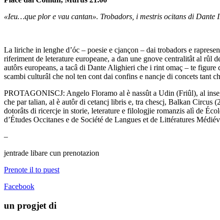
«Ieu…que plor e vau cantan». Trobadors, i mestris ocitans di Dante 
La liriche in lenghe d’óc – poesie e cjançon – dai trobadors e rapresente
riferiment de leterature europeane, a dan une gnove centralitât al rûl de 
autôrs europeans, a tacâ di Dante Alighieri che i rint omaç – te figure 
scambi culturâl che nol ten cont dai confins e nancje di concets tant che
PROTAGONISCJ: Angelo Floramo al è nassût a Udin (Friûl), al insegne sto
che par talian, al è autôr di cetancj libris e, tra chescj, Balkan Circu
dotorâts di ricercje in storie, leterature e filologjie romanzis alì de 
d’Études Occitanes e de Société de Langues et de Littératures Médiévale
–
jentrade libare cun prenotazion
Prenote il to puest
Facebook
un progjet di