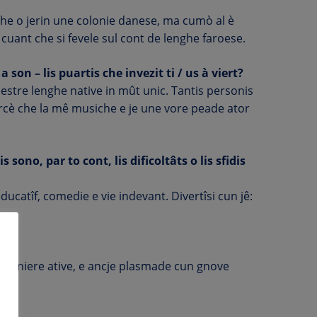
t che o jerin une colonie danese, ma cumò al è
e cuant che si fevele sul cont de lenghe faroese.
 son – lis puartis che invezit ti / us à viert?
estre lenghe native in mût unic. Tantis personis
parcè che la mê musiche e je une vore peade ator
 sono, par to cont, lis dificoltâts o lis sfidis
ducatîf, comedie e vie indevant. Divertîsi cun jê:
in maniere ative, e ancje plasmade cun gnove