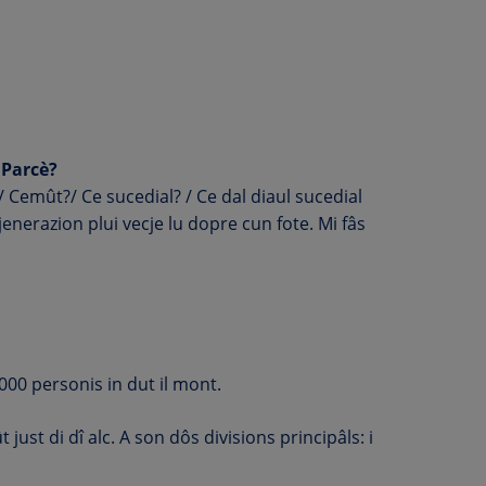
 Parcè?
 / Cemût?/ Ce sucedial? / Ce dal diaul sucedial
gjenerazion plui vecje lu dopre cun fote. Mi fâs
000 personis in dut il mont.
just di dî alc. A son dôs divisions principâls: i