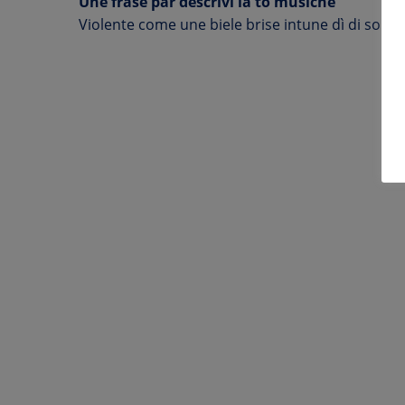
Une frase par descrivi la to musiche
Violente come une biele brise intune dì di soreli