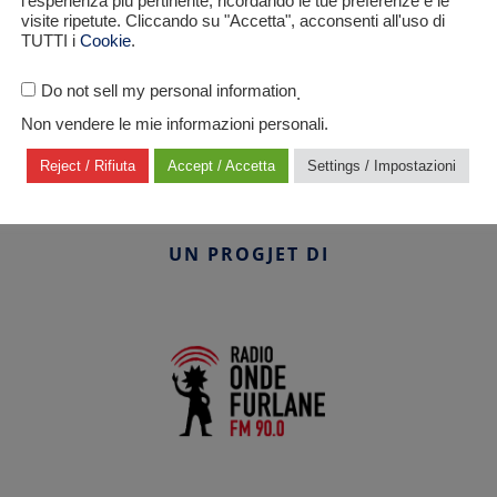
l'esperienza più pertinente, ricordando le tue preferenze e le
visite ripetute. Cliccando su "Accetta", acconsenti all'uso di
 in Antartide.
TUTTI i
Cookie
.
Do not sell my personal information
.
Non vendere le mie informazioni personali.
Reject / Rifiuta
Accept / Accetta
Settings / Impostazioni
UN PROGJET DI