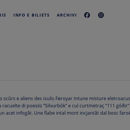
RIS
INFO E BILIETS
ARCHIVI
çs scûrs e aliens des isulis Føroyar intune misture eletroacust
la racuelte di poesiis “Silvurbók” e cul curtmetraç “111 góðir”
t un acet infogât. Une flabe intal mont incjantât dal bosc far