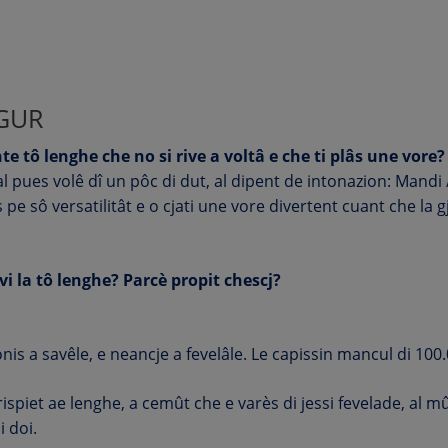
GUR
te tô lenghe che no si rive a voltâ e che ti plâs une vore?
 al pues volê dî un pôc di dut, al dipent de intonazion: Mandi
s pe sô versatilitât e o cjati une vore divertent cuant che la 
ivi la tô lenghe? Parcè propit chescj?
nis a savêle, e neancje a fevelâle. Le capissin mancul di 100.
spiet ae lenghe, a cemût che e varès di jessi fevelade, al mût 
i doi.