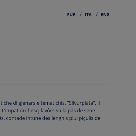
FUR
ITA
ENG
iche di gjenars e tematichis. “Silvurpláta”, il
. L’impat di chescj lavôrs su la pâs de sene
oês, contade intune des lenghis plui piçulis de