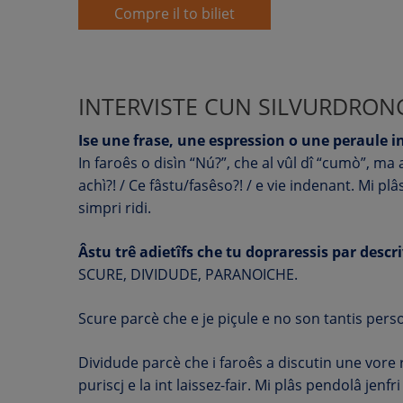
Compre il to biliet
INTERVISTE CUN SILVURDRON
Ise une frase, une espression o une peraule in
In faroês o disìn “Nú?”, che al vûl dî “cumò”, ma
achì?! / Ce fâstu/fasêso?! / e vie indenant. Mi plâ
simpri ridi.
Âstu trê adietîfs che tu dopraressis par descr
SCURE, DIVIDUDE, PARANOICHE.
Scure parcè che e je piçule e no son tantis perso
Dividude parcè che i faroês a discutin une vore ri
puriscj e la int laissez-fair. Mi plâs pendolâ jenfri 