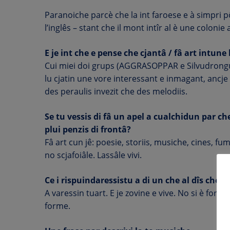
Paranoiche parcè che la int faroese e à simpri pô
l’inglês – stant che il mont intîr al è une coloni
E je int che e pense che cjantâ / fâ art intune 
Cui miei doi grups (AGGRASOPPAR e Silvudrongur) 
lu cjatin une vore interessant e inmagant, ancje
des peraulis invezit che des melodiis.
Se tu vessis di fâ un apel a cualchidun par che a
plui penzis di frontâ?
Fâ art cun jê: poesie, storiis, musiche, cines, fu
no scjafoiâle. Lassâle vivi.
Ce i rispuindaressistu a di un che al dîs che l
A varessin tuart. E je zovine e vive. No si è fo
forme.