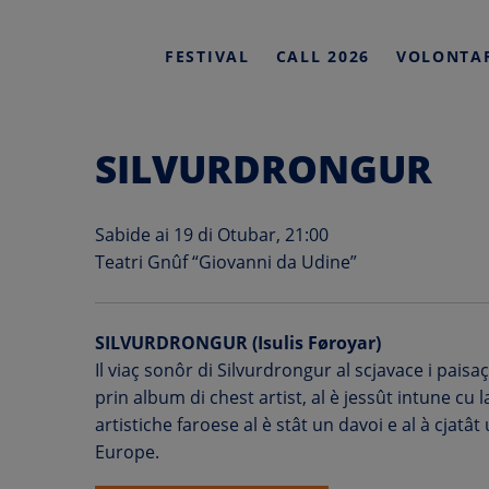
HOME
FESTIVAL
CALL 2026
VOLONTA
Skip
to
SILVURDRONGUR
content
Sabide ai 19 di Otubar, 21:00
Teatri Gnûf “Giovanni da Udine”
SILVURDRONGUR (Isulis Føroyar)
Il viaç sonôr di Silvurdrongur al scjavace i paisa
prin album di chest artist, al è jessût intune cu 
artistiche faroese al è stât un davoi e al à cjatâ
Europe.